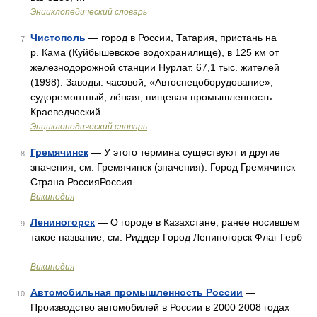
Энциклопедический словарь
Чистополь
— город в России, Татария, пристань на
7
р. Кама (Куйбышевское водохранилище), в 125 км от
железнодорожной станции Нурлат. 67,1 тыс. жителей
(1998). Заводы: часовой, «Автоспецоборудование»,
судоремонтный; лёгкая, пищевая промышленность.
Краеведческий …
Энциклопедический словарь
Гремячинск
— У этого термина существуют и другие
8
значения, см. Гремячинск (значения). Город Гремячинск
Страна РоссияРоссия …
Википедия
Лениногорск
— О городе в Казахстане, ранее носившем
9
такое название, см. Риддер Город Лениногорск Флаг Герб
…
Википедия
Автомобильная промышленность России
—
10
Производство автомобилей в России в 2000 2008 годах