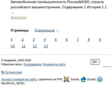
Автомобильная промышленность России&#160; отрасль
российского машиностроения. Содержание 1 История 1.1
…
Википедия
Страницы
Следующая
→
1
2
3
4
5
6
7
8
9
10
11
12
13
© Академик, 2000-2026
18+
Обратная связь:
Техподдержка
,
Реклама на сайте
👣 Путешествия
Экспорт словарей на сайты
, сделанные на PHP,
Joomla,
Drupal,
WordPress, MODx.